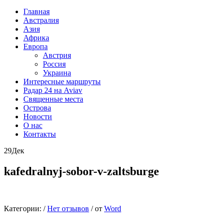
Главная
Австралия
Азия
Африка
Европа
Австрия
Россия
Украина
Интересные маршруты
Радар 24 на Aviav
Священные места
Острова
Новости
О нас
Контакты
29
Дек
kafedralnyj-sobor-v-zaltsburge
Категории:
/
Нет отзывов
/
от
Word