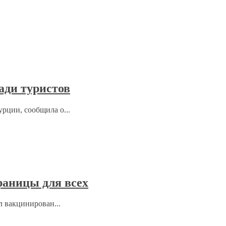
ади туристов
рции, сообщила о...
раницы для всех
л вакцинирован...